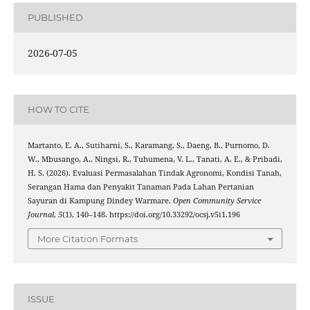
PUBLISHED
2026-07-05
HOW TO CITE
Martanto, E. A., Sutiharni, S., Karamang, S., Daeng, B., Purnomo, D.
W., Mbusango, A., Ningsi, R., Tuhumena, V. L., Tanati, A. E., & Pribadi,
H. S. (2026). Evaluasi Permasalahan Tindak Agronomi, Kondisi Tanah,
Serangan Hama dan Penyakit Tanaman Pada Lahan Pertanian
Sayuran di Kampung Dindey Warmare.
Open Community Service
Journal
,
5
(1), 140–148. https://doi.org/10.33292/ocsj.v5i1.196
More Citation Formats
ISSUE