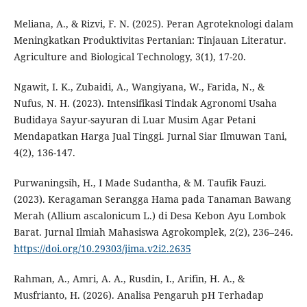
Meliana, A., & Rizvi, F. N. (2025). Peran Agroteknologi dalam
Meningkatkan Produktivitas Pertanian: Tinjauan Literatur.
Agriculture and Biological Technology, 3(1), 17-20.
Ngawit, I. K., Zubaidi, A., Wangiyana, W., Farida, N., &
Nufus, N. H. (2023). Intensifikasi Tindak Agronomi Usaha
Budidaya Sayur-sayuran di Luar Musim Agar Petani
Mendapatkan Harga Jual Tinggi. Jurnal Siar Ilmuwan Tani,
4(2), 136-147.
Purwaningsih, H., I Made Sudantha, & M. Taufik Fauzi.
(2023). Keragaman Serangga Hama pada Tanaman Bawang
Merah (Allium ascalonicum L.) di Desa Kebon Ayu Lombok
Barat. Jurnal Ilmiah Mahasiswa Agrokomplek, 2(2), 236–246.
https://doi.org/10.29303/jima.v2i2.2635
Rahman, A., Amri, A. A., Rusdin, I., Arifin, H. A., &
Musfrianto, H. (2026). Analisa Pengaruh pH Terhadap