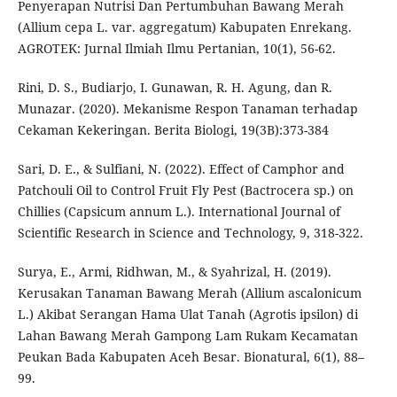
Penyerapan Nutrisi Dan Pertumbuhan Bawang Merah
(Allium cepa L. var. aggregatum) Kabupaten Enrekang.
AGROTEK: Jurnal Ilmiah Ilmu Pertanian, 10(1), 56-62.
Rini, D. S., Budiarjo, I. Gunawan, R. H. Agung, dan R.
Munazar. (2020). Mekanisme Respon Tanaman terhadap
Cekaman Kekeringan. Berita Biologi, 19(3B):373-384
Sari, D. E., & Sulfiani, N. (2022). Effect of Camphor and
Patchouli Oil to Control Fruit Fly Pest (Bactrocera sp.) on
Chillies (Capsicum annum L.). International Journal of
Scientific Research in Science and Technology, 9, 318-322.
Surya, E., Armi, Ridhwan, M., & Syahrizal, H. (2019).
Kerusakan Tanaman Bawang Merah (Allium ascalonicum
L.) Akibat Serangan Hama Ulat Tanah (Agrotis ipsilon) di
Lahan Bawang Merah Gampong Lam Rukam Kecamatan
Peukan Bada Kabupaten Aceh Besar. Bionatural, 6(1), 88–
99.