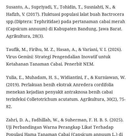
Susanto, A., Supriyadi, Y., Tohidin, T., Susniahti, N., &
Hafizh, V. (2017). Fluktuasi populasi lalat buah Bactrocera
spp.(Diptera: Tephritidae) pada pertanaman cabai merah
(Capsicum annuum) di Kabupaten Bandung, Jawa Barat.
Agrikultura, 28(3).
Taufik, M., Firihu, M. Z., Hasan, A., & Variani, V. I. (2026).
Virus Gemini: Strategi Pengendalian Inovatif untuk
Ketahanan Tanaman Cabai. Penerbit NEM.
Yulia, E., Muhadam, H. S., Widiantini, F., & Kurniawan, W.
(2019). Perlakuan benih ekstrak Anredera cordifolia
menekan kejadian penyakit antraknosa benih cabai
terinfeksi Colletotrichum acutatum. Agrikultura, 30(2), 75-
82.
Zahri, D. A., Fadhillah, W., & Suherman, F. H. B. S. (2025).
Uji Perbandingan Warna Perangkap Likat Terhadap
Populasi Hama Tanaman Cabai (Capsicum annuum L.) di