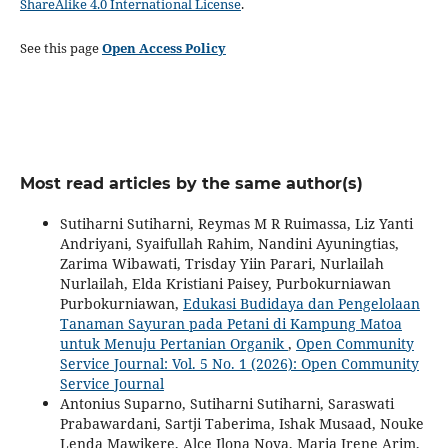
ShareAlike 4.0 International License
.
See this page
Open Access Policy
Most read articles by the same author(s)
Sutiharni Sutiharni, Reymas M R Ruimassa, Liz Yanti
Andriyani, Syaifullah Rahim, Nandini Ayuningtias,
Zarima Wibawati, Trisday Yiin Parari, Nurlailah
Nurlailah, Elda Kristiani Paisey, Purbokurniawan
Purbokurniawan,
Edukasi Budidaya dan Pengelolaan
Tanaman Sayuran pada Petani di Kampung Matoa
untuk Menuju Pertanian Organik
,
Open Community
Service Journal: Vol. 5 No. 1 (2026): Open Community
Service Journal
Antonius Suparno, Sutiharni Sutiharni, Saraswati
Prabawardani, Sartji Taberima, Ishak Musaad, Nouke
Lenda Mawikere, Alce Ilona Noya, Maria Irene Arim,