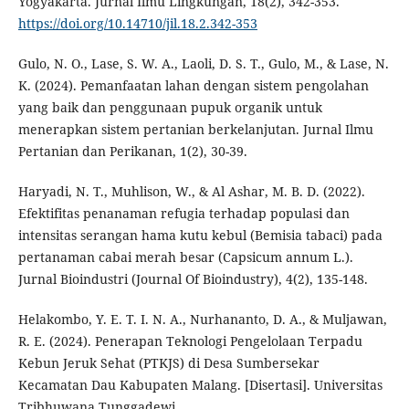
Yogyakarta. Jurnal Ilmu Lingkungan, 18(2), 342-353.
https://doi.org/10.14710/jil.18.2.342-353
Gulo, N. O., Lase, S. W. A., Laoli, D. S. T., Gulo, M., & Lase, N.
K. (2024). Pemanfaatan lahan dengan sistem pengolahan
yang baik dan penggunaan pupuk organik untuk
menerapkan sistem pertanian berkelanjutan. Jurnal Ilmu
Pertanian dan Perikanan, 1(2), 30-39.
Haryadi, N. T., Muhlison, W., & Al Ashar, M. B. D. (2022).
Efektifitas penanaman refugia terhadap populasi dan
intensitas serangan hama kutu kebul (Bemisia tabaci) pada
pertanaman cabai merah besar (Capsicum annum L.).
Jurnal Bioindustri (Journal Of Bioindustry), 4(2), 135-148.
Helakombo, Y. E. T. I. N. A., Nurhananto, D. A., & Muljawan,
R. E. (2024). Penerapan Teknologi Pengelolaan Terpadu
Kebun Jeruk Sehat (PTKJS) di Desa Sumbersekar
Kecamatan Dau Kabupaten Malang. [Disertasi]. Universitas
Tribhuwana Tunggadewi.