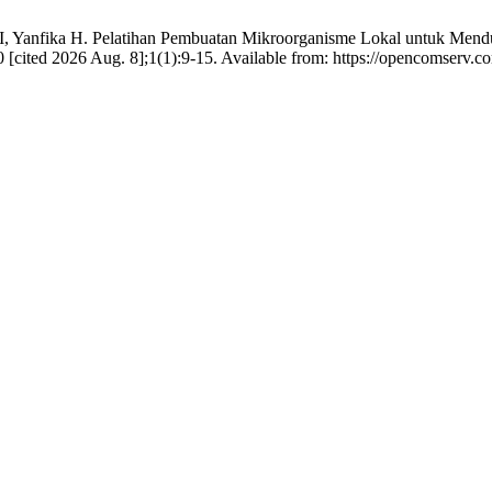
 I, Yanfika H. Pelatihan Pembuatan Mikroorganisme Lokal untuk Men
 [cited 2026 Aug. 8];1(1):9-15. Available from: https://opencomserv.c